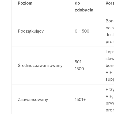
Poziom
do
Kor
zdobycia
Bon
na s
Początkujący
0 – 500
dos
prom
Lep
staw
501 –
Średniozaawansowany
bon
1500
VIP
sup
Przy
VIP,
Zaawansowany
1501+
pry
pro