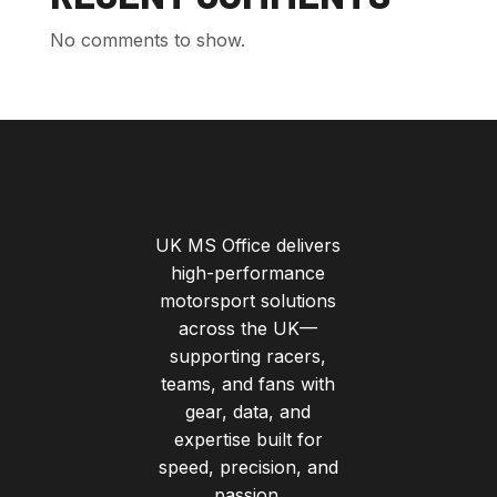
No comments to show.
UK MS Office delivers
high-performance
motorsport solutions
across the UK—
supporting racers,
teams, and fans with
gear, data, and
expertise built for
speed, precision, and
passion.