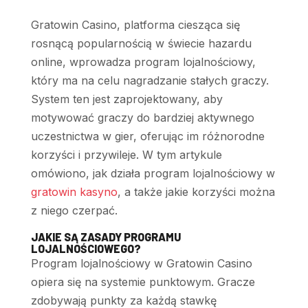
Gratowin Casino, platforma ciesząca się
rosnącą popularnością w świecie hazardu
online, wprowadza program lojalnościowy,
który ma na celu nagradzanie stałych graczy.
System ten jest zaprojektowany, aby
motywować graczy do bardziej aktywnego
uczestnictwa w gier, oferując im różnorodne
korzyści i przywileje. W tym artykule
omówiono, jak działa program lojalnościowy w
gratowin kasyno
, a także jakie korzyści można
z niego czerpać.
JAKIE SĄ ZASADY PROGRAMU
LOJALNOŚCIOWEGO?
Program lojalnościowy w Gratowin Casino
opiera się na systemie punktowym. Gracze
zdobywają punkty za każdą stawkę