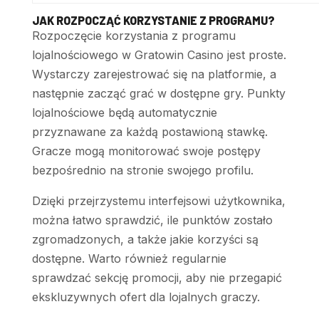
JAK ROZPOCZĄĆ KORZYSTANIE Z PROGRAMU?
Rozpoczęcie korzystania z programu
lojalnościowego w Gratowin Casino jest proste.
Wystarczy zarejestrować się na platformie, a
następnie zacząć grać w dostępne gry. Punkty
lojalnościowe będą automatycznie
przyznawane za każdą postawioną stawkę.
Gracze mogą monitorować swoje postępy
bezpośrednio na stronie swojego profilu.
Dzięki przejrzystemu interfejsowi użytkownika,
można łatwo sprawdzić, ile punktów zostało
zgromadzonych, a także jakie korzyści są
dostępne. Warto również regularnie
sprawdzać sekcję promocji, aby nie przegapić
ekskluzywnych ofert dla lojalnych graczy.