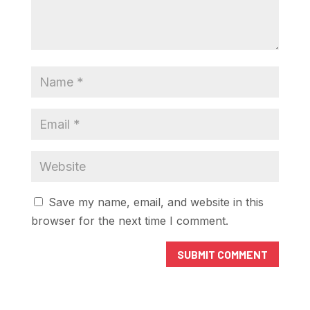
Save my name, email, and website in this
browser for the next time I comment.