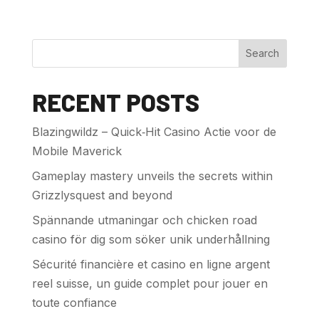
Search
RECENT POSTS
Blazingwildz – Quick‑Hit Casino Actie voor de
Mobile Maverick
Gameplay mastery unveils the secrets within
Grizzlysquest and beyond
Spännande utmaningar och chicken road
casino för dig som söker unik underhållning
Sécurité financière et casino en ligne argent
reel suisse, un guide complet pour jouer en
toute confiance